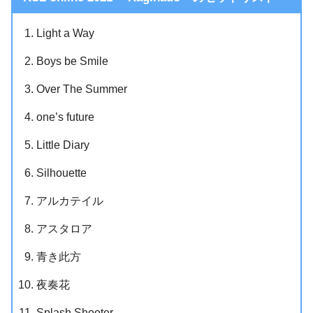
Light a Way
Boys be Smile
Over The Summer
one’s future
Little Diary
Silhouette
アルカテイル
アスタロア
青き此方
夜奏花
Splash Shooter