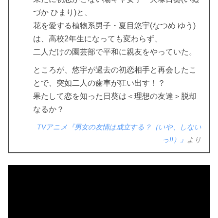
づか ひまり)と、
花を愛する植物系男子・夏目悠宇(なつめ ゆう)
は、高校2年生になっても変わらず、
二人だけの園芸部で平和に親友をやっていた。
ところが、悠宇が過去の初恋相手と再会したこ
とで、突如二人の歯車が狂い出す！？
果たして恋を知った日葵は＜理想の友達＞脱却
なるか？
TVアニメ『男女の友情は成立する？（いや、しない
っ!!）』
より