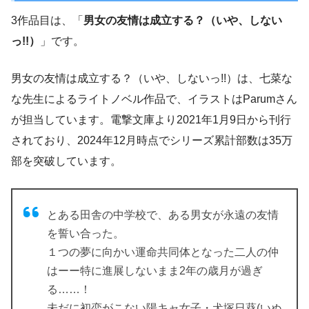
3作品目は、「
男女の友情は成立する？（いや、しない
っ!!）
」です。
男女の友情は成立する？（いや、しないっ!!）は、七菜な
な先生によるライトノベル作品で、イラストはParumさん
が担当しています。電撃文庫より2021年1月9日から刊行
されており、2024年12月時点でシリーズ累計部数は35万
部を突破しています。
とある田舎の中学校で、ある男女が永遠の友情
を誓い合った。
１つの夢に向かい運命共同体となった二人の仲
はーー特に進展しないまま2年の歳月が過ぎ
る……！
未だに初恋がこない陽キャ女子・犬塚日葵(いぬ