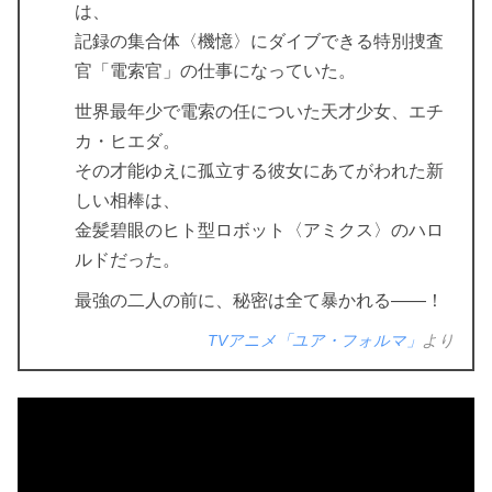
は、
記録の集合体〈機憶〉にダイブできる特別捜査
官「電索官」の仕事になっていた。
世界最年少で電索の任についた天才少女、エチ
カ・ヒエダ。
その才能ゆえに孤立する彼女にあてがわれた新
しい相棒は、
金髪碧眼のヒト型ロボット〈アミクス〉のハロ
ルドだった。
最強の二人の前に、秘密は全て暴かれる——！
TVアニメ「ユア・フォルマ」
より