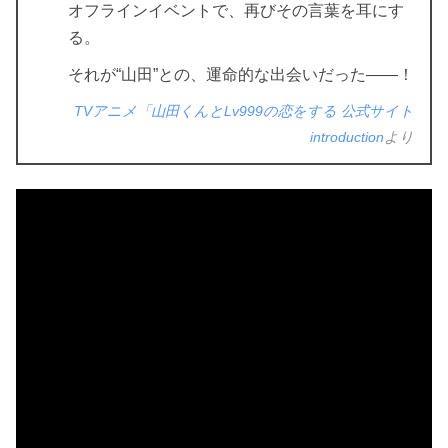
オフラインイベントで、再びその言葉を耳にす
る。
それが“山田”との、運命的な出会いだった――！
TVアニメ「山田くんとLv999の恋をする 公式サイト
introduction
より