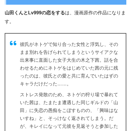
山田くんとLv999の恋をする
は、漫画原作の作品になりま
す。
彼氏がネトゲで知り合った女性と浮気し、その
まま別れを告げられてしまうというサイアクな
出来事に直面した女子大生の木之下茜。話を合
わせるためにネトゲをはじめていた茜の元に残
ったのは、彼氏との愛と共に育んでいたはずの
キャラだけだった……。
ストレス発散のため、ネトゲの狩り場で暴れて
いた茜は、たまたま遭遇した同じギルドの「山
田」に失恋の愚痴をこぼすものの、「興味はな
いすね」と、そっけなく返されてしまう。だ
が、キレイになって元彼を見返そうと参加した