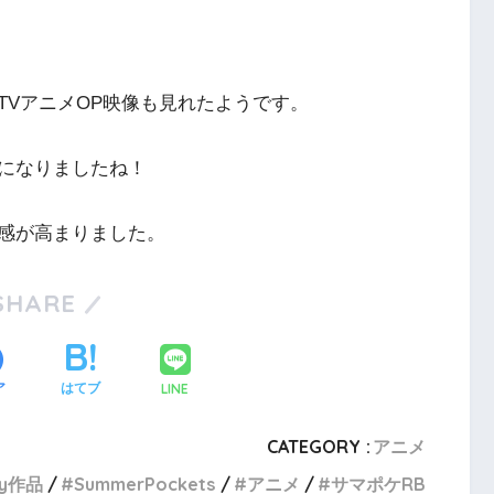
TVアニメOP映像も見れたようです。
になりましたね！
感が高まりました。
SHARE
LINE
ア
はてブ
CATEGORY :
アニメ
ey作品
SummerPockets
アニメ
サマポケRB