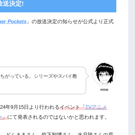
メ放送決定!
r Pockets
」の放送決定の知らせが公式より正式
ちがっている。シリーズやスパイ教
mirai
24年9月15日より行われる
イベント「
TVアニメ
ー
」
にて発表されるのではないかと思われます。
ん、どんまるさん、竹下智博さん、水月陵さん
の原