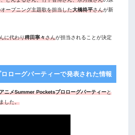
のオープニング主題歌を担当した
大橋柊平
さん
が新
んに代わり
稗田寧々
さん
が担当されることが決定
etsプロローグパーティーで発表された情報
VアニメSummer Pocketsプロローグパーティー
と
ました。